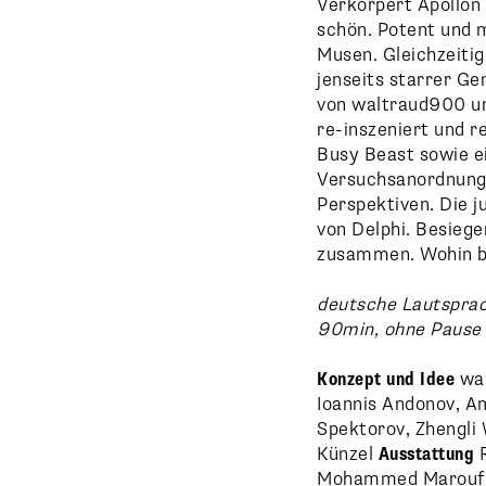
Verkörpert Apollon 
schön. Potent und 
Musen. Gleichzeiti
jenseits starrer Ge
von waltraud900 un
re-inszeniert und 
Busy Beast sowie e
Versuchsanordnung 
Perspektiven. Die 
von Delphi. Besiege
zusammen. Wohin br
deutsche Lautsprach
90min, ohne Pause
Konzept und Idee
wa
Ioannis Andonov, Am
Spektorov, Zhengli
Künzel
Ausstattung
R
Mohammed Marouf