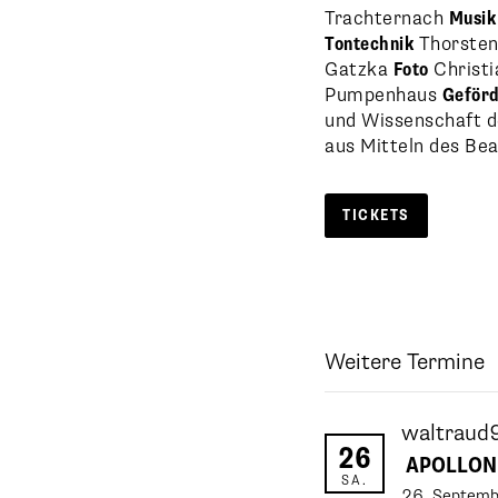
Trachternach
Musik
Tontechnik
Thorste
Gatzka
Foto
Christi
Pumpenhaus
Geför
und Wissenschaft d
aus Mitteln des Be
TICKETS
Weitere Termine
waltrau
26
APOLLON 
SA.
26
.
Septemb