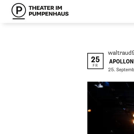
waltrau
25
APOLLON 
FR
25
.
Septemb