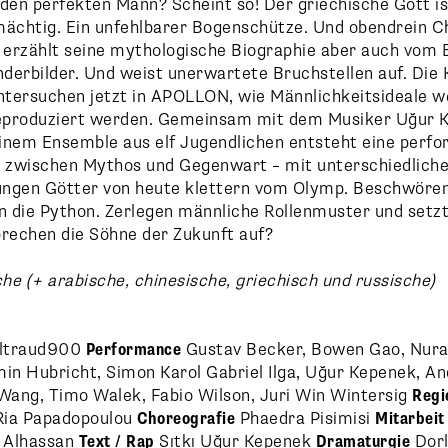
den perfekten Mann? Scheint so! Der griechische Gott is
mächtig. Ein unfehlbarer Bogenschütze. Und obendrein C
g erzählt seine mythologische Biographie aber auch vom
nderbilder. Und weist unerwartete Bruchstellen auf. Die 
tersuchen jetzt in APOLLON, wie Männlichkeitsideale w
reproduziert werden. Gemeinsam mit dem Musiker Uğur 
inem Ensemble aus elf Jugendlichen entsteht eine perfo
zwischen Mythos und Gegenwart – mit unterschiedlichen
jungen Götter von heute klettern vom Olymp. Beschwöre
n die Python. Zerlegen männliche Rollenmuster und setzt
echen die Söhne der Zukunft auf?
e (+ arabische, chinesische, griechisch und russische)
ltraud900
Performance
Gustav Becker, Bowen Gao, Nura
in Hubricht, Simon Karol Gabriel Ilga, Uğur Kepenek, A
 Wang, Timo Walek, Fabio Wilson, Juri Win Wintersig
Regi
ia Papadopoulou
Choreografie
Phaedra Pisimisi
Mitarbeit
 Alhassan
Text / Rap
Sıtkı Uğur Kepenek
Dramaturgie
Dor