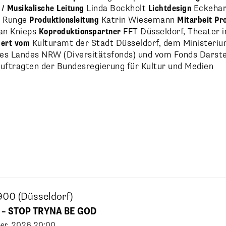
 / Musikalische Leitung
Linda Bockholt
Lichtdesign
Eckehar
n Runge
Produktionsleitung
Katrin Wiesemann
Mitarbeit Pr
an Knieps
Koproduktionspartner
FFT Düsseldorf, Theater 
dert vom
Kulturamt der Stadt Düsseldorf, dem Ministeriu
es Landes NRW (Diversitätsfonds) und vom Fonds Darste
auftragten der Bundesregierung für Kultur und Medien
d900
(Düsseldorf)
– STOP TRYNA BE GOD
er
.
2026
20:00