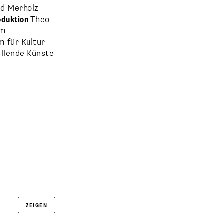
d Merholz
oduktion
Theo
im
m für Kultur
llende Künste
ZEIGEN