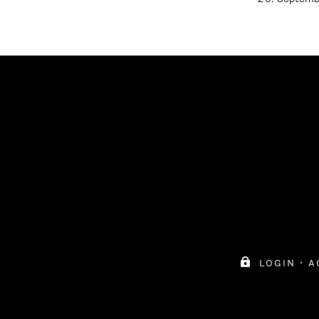

login
·
a