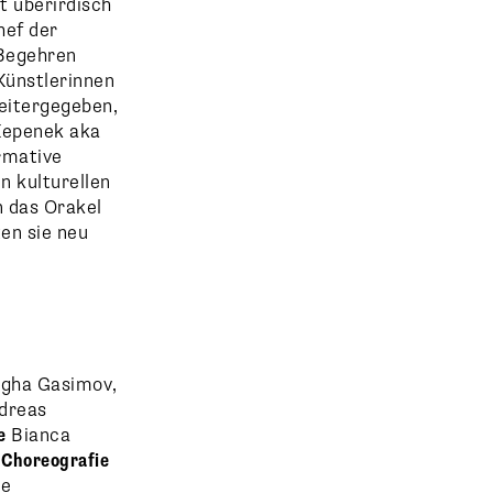
t überirdisch
hef der
 Begehren
Künstlerinnen
eitergegeben,
Kepenek aka
rmative
 kulturellen
n das Orakel
en sie neu
gha Gasimov,
ndreas
e
Bianca
 Choreografie
le