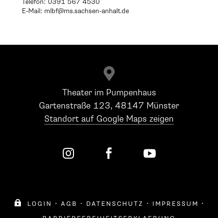
Telefon: 0391 567 4530
E-Mail: mlbf@ms.sachsen-anhalt.de

Theater im Pumpenhaus
Gartenstraße 123, 48147 Münster
Standort auf Google Maps zeigen




login
·
agb
·
datenschutz
·
impressum
·