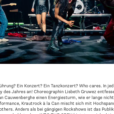
führung? Ein Konzert? Ein Tanzkonzert? Who cares. In jed
ty des Jahres an! Choreographin Lisbeth Gruwez entfesse
n Cauwenberghe einen Energiesturm, wie er lange nicht
erformance, Krautrock à la Can mischt sich mit Hochspa
thers. Anders als bei gängigen Rockshows ist das Publi