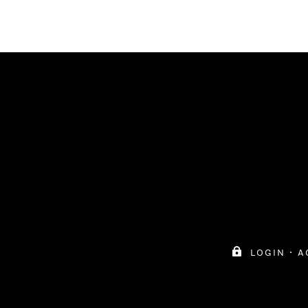

login
·
a