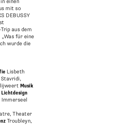
in einen
us mit so
RKS DEBUSSY
st
-Trip aus dem
 „Was für eine
uch wurde die
fie
Lisbeth
Stavridi,
lijweert
Musik
i
Lichtdesign
n Immerseel
atre, Theater
enz
Troubleyn,