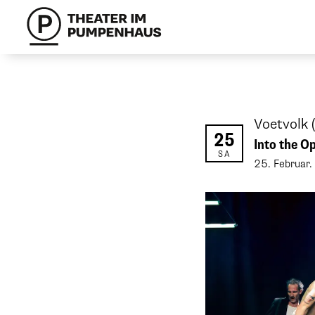
Voetvolk
25
Into the O
SA
25
.
Februar
.