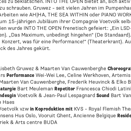
es zu beklatschen. INTO THE OPEN bietet an, sich aktiv 
zu schrauben. Gruwez – seit vielen Jahren im Pumpenha
Arbeiten wie AH|HA, THE SEA WITHIN oder PIANO WO
 zum 15-jährigen Jubiläum ihrer Compagnie Voetvolk selb
lgien wurde INTO THE OPEN frenetisch gefeiert: „Ein LSD
n). „Das Maximum, unbedingt hingehen“ (De Standaard).
n Konzert, was für eine Performance!“ (Theaterkrant). A
ck des Jahres gekürt.
Lisbeth Gruwez & Maarten Van Cauwenberghe
Choreogra
ers
Performance
Wei-Wei Lee, Celine Werkhoven, Artemis 
Maarten Van Cauwenberghe, Frederik Heuvinck & Elko B
aturgie
Bart Meuleman
Repetitor
Francesca Chiodi Latin
mdesgin
Voetvolk & Jean-Paul Lespagnard
Sound
Bart Va
e Haes
oetvolk vzw
in Koproduktion mit
KVS – Royal Flemish The
sens Hus Oslo, Vooruit Ghent, Ancienne Belgique
Resid
riek & Arts centre BUDA