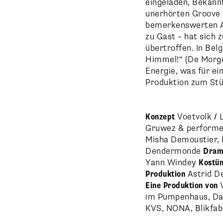
eingeladen, Bekannt
unerhörten Groove 
bemerkenswerten 
zu Gast – hat sich
übertroffen. In Be
Himmel!“ (De Morge
Energie, was für ei
Produktion zum Stü
Konzept
Voetvolk
/
Gruwez & perform
Misha Demoustier, 
Dendermonde
Dram
Yann Windey
Kostü
Produktion
Astrid D
Eine Produktion von
V
im Pumpenhaus, Dan
KVS, NONA, Blikfab