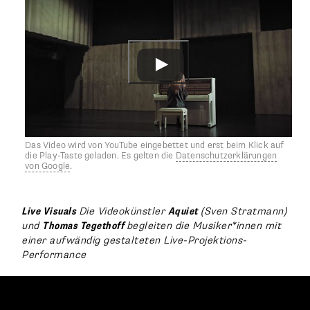
Das Video wird von YouTube eingebettet und erst beim Klick auf
die Play-Taste geladen. Es gelten die
Datenschutzerklärungen
von Google
.
Live Visuals
Die Videokünstler
Aquiet
(Sven Stratmann)
und
Thomas Tegethoff
begleiten die Musiker*innen mit
einer aufwändig gestalteten Live-Projektions-
Performance