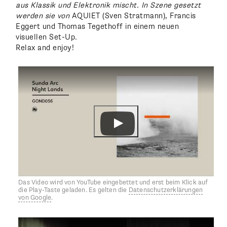
aus Klassik und Elektronik mischt. In Szene gesetzt
werden sie von
AQUIET (Sven Stratmann), Francis
Eggert und Thomas Tegethoff in einem neuen
visuellen Set-Up.
Relax and enjoy!
Das Video wird von YouTube eingebettet und erst beim Klick auf
die Play-Taste geladen. Es gelten die
Datenschutzerklärungen
von Google
.