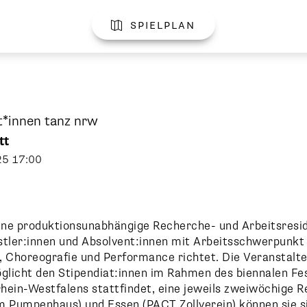
spielplan

t*innen tanz nrw
tt
25
17:00
ine produktionsunabhängige Recherche- und Arbeitsresid
ler:innen und Absolvent:innen mit Arbeitsschwerpunkt
, Choreografie und Performance richtet. Die Veranstalte
icht den Stipendiat:innen im Rahmen des biennalen Fest
ein-Westfalens stattfindet, eine jeweils zweiwöchige Re
m Pumpenhaus) und Essen (PACT Zollverein) können sie si