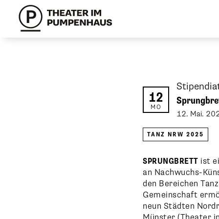
Stipendia
12
Sprungbre
MO
12
.
Mai
.
20
TANZ NRW 2025
SPRUNGBRETT
ist e
an Nachwuchs-Künst
den Bereichen Tanz
Gemeinschaft ermögl
neun Städten Nordrh
Münster (Theater i