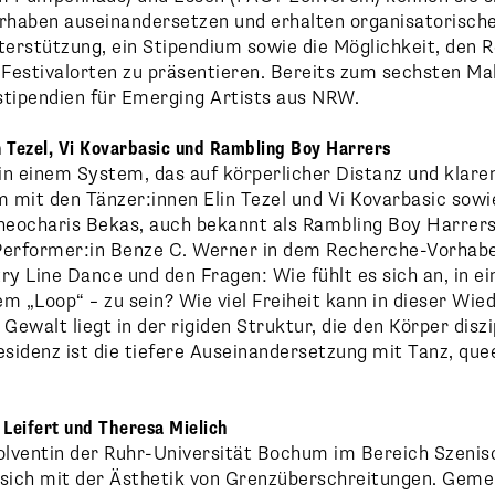
orhaben auseinandersetzen und erhalten organisatorische
erstützung, ein Stipendium sowie die Möglichkeit, den 
Festivalorten zu präsentieren. Bereits zum sechsten Mal
stipendien für Emerging Artists aus NRW.
n Tezel, Vi Kovarbasic und Rambling Boy Harrers
in einem System, das auf körperlicher Distanz und klare
 mit den Tänzer:innen Elin Tezel und Vi Kovarbasic sow
eocharis Bekas, auch bekannt als Rambling Boy Harrers
Performer:in Benze C. Werner in dem Recherche-Vorha
 Line Dance und den Fragen: Wie fühlt es sich an, in ei
m „Loop“ – zu sein? Wie viel Freiheit kann in dieser Wie
Gewalt liegt in der rigiden Struktur, die den Körper diszi
idenz ist die tiefere Auseinandersetzung mit Tanz, quee
 Leifert und Theresa Mielich
solventin der Ruhr-Universität Bochum im Bereich Szenis
 sich mit der Ästhetik von Grenzüberschreitungen. Gem