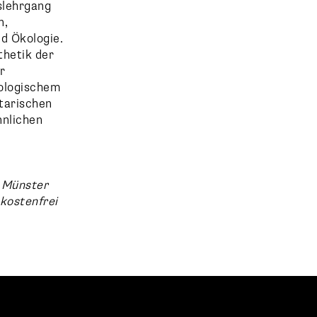
slehrgang
n,
nd Ökologie.
thetik der
r
kologischem
ntarischen
nnlichen
 Münster
 kostenfrei