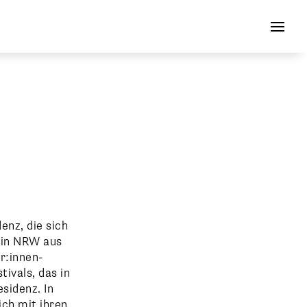
enz, die sich
 in NRW aus
r:innen-
ivals, das in
sidenz. In
ch mit ihren