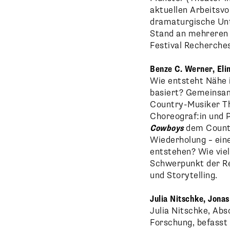
aktuellen Arbeitsv
dramaturgische Unt
Stand an mehreren 
Festival Recherche
Benze C. Werner, Eli
Wie entsteht Nähe 
basiert? Gemeinsam
Country-Musiker Th
Choreograf:in und 
Cowboys
dem Country
Wiederholung – eine
entstehen? Wie viel 
Schwerpunkt der Res
und Storytelling.
Julia Nitschke, Jonas
Julia Nitschke, Ab
Forschung, befasst