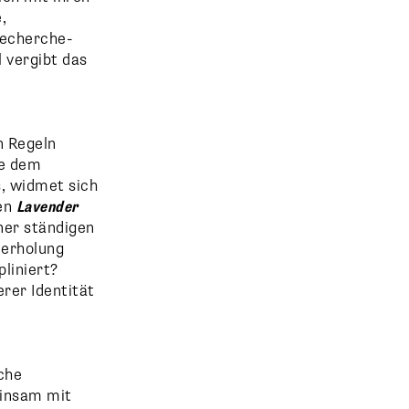
,
Recherche-
 vergibt das
n Regeln
ie dem
, widmet sich
ben
Lavender
ner ständigen
derholung
pliniert?
rer Identität
che
einsam mit