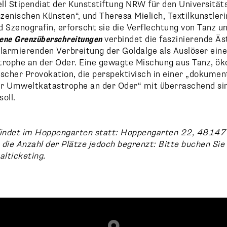
ell Stipendiat der Kunststiftung NRW für den Universität
zenischen Künsten“, und Theresa Mielich, Textilkunstleri
d Szenografin, erforscht sie die Verflechtung von Tanz u
ene Grenzüberschreitungen
verbindet die faszinierende Äs
larmierenden Verbreitung der Goldalge als Auslöser eine
trophe an der Oder. Eine gewagte Mischung aus Tanz, ö
scher Provokation, die perspektivisch in einer „dokume
r Umweltkatastrophe an der Oder“ mit überraschend si
oll.
findet im Hoppengarten statt: Hoppengarten 22, 48147
i, die Anzahl der Plätze jedoch begrenzt: Bitte buchen Sie
alticketing.