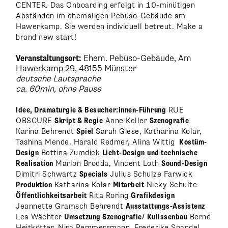
CENTER. Das Onboarding erfolgt in 10-minütigen
Abständen im ehemaligen Pebüso-Gebäude am
Hawerkamp. Sie werden individuell betreut. Make a
brand new start!
Veranstaltungsort:
Ehem. Pebüso-Gebäude, Am
Hawerkamp 29, 48155 Münster
deutsche Lautsprache
ca. 60min, ohne Pause
Idee, Dramaturgie & Besucher:innen-Führung
RUE
OBSCURE
Skript & Regie
Anne Keller
Szenografie
Karina Behrendt
Spiel
Sarah Giese, Katharina Kolar,
Tashina Mende, Harald Redmer, Alina Wittig
Kostüm-
Design
Bettina Zumdick
Licht-Design
und technische
Realisation
Marlon Brodda, Vincent Loth
Sound-Design
Dimitri Schwartz
Specials
Julius Schulze Farwick
Produktion
Katharina Kolar
Mitarbeit
Nicky Schulte
Öffentlichkeitsarbeit
Rita Roring
Grafikdesign
Jeannette Gramsch Behrendt
Ausstattungs-Assistenz
Lea Wächter
Umsetzung Szenografie/
Kulissenbau
Bernd
Heitkötter, Nira Remmersmann, Frederike Spandel