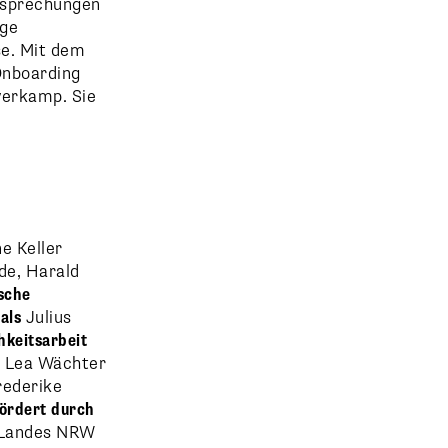
ersprechungen
ige
se. Mit dem
Onboarding
erkamp. Sie
e Keller
de, Harald
sche
als
Julius
hkeitsarbeit
z
Lea Wächter
rederike
ördert durch
s Landes NRW