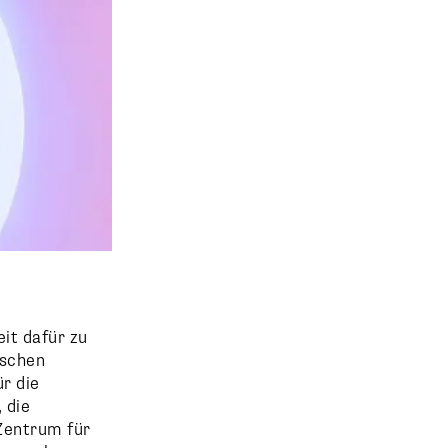
it dafür zu
ischen
r die
 die
Zentrum für