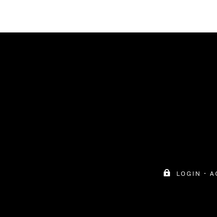

login
·
a