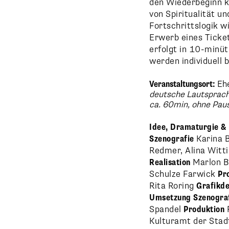
den Wiederbeginn k
von Spiritualität u
Fortschrittslogik w
Erwerb eines Ticke
erfolgt in 10-min
werden individuell 
Veranstaltungsort:
Ehe
deutsche Lautsprac
ca. 60min, ohne Pau
Idee, Dramaturgie &
Szenografie
Karina 
Redmer, Alina Witt
Realisation
Marlon B
Schulze Farwick
Pr
Rita Roring
Grafikde
Umsetzung Szenograf
Spandel
Produktion
Kulturamt der Stad