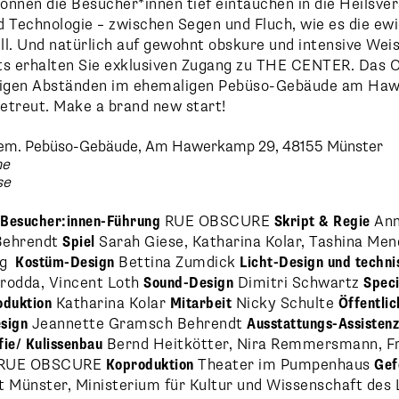
önnen die Besucher*innen tief eintauchen in die Heilsv
nd Technologie – zwischen Segen und Fluch, wie es die ew
ill. Und natürlich auf gewohnt obskure und intensive Wei
ts erhalten Sie exklusiven Zugang zu THE CENTER. Das 
ütigen Abständen im ehemaligen Pebüso-Gebäude am Haw
betreut. Make a brand new start!
m. Pebüso-Gebäude, Am Hawerkamp 29, 48155 Münster
he
se
 Besucher:innen-Führung
RUE OBSCURE
Skript & Regie
Ann
Behrendt
Spiel
Sarah Giese, Katharina Kolar, Tashina Men
ig
Kostüm-Design
Bettina Zumdick
Licht-Design
und techni
rodda, Vincent Loth
Sound-Design
Dimitri Schwartz
Speci
oduktion
Katharina Kolar
Mitarbeit
Nicky Schulte
Öffentlic
sign
Jeannette Gramsch Behrendt
Ausstattungs-Assisten
ie/
Kulissenbau
Bernd Heitkötter, Nira Remmersmann, F
RUE OBSCURE
Koproduktion
Theater im Pumpenhaus
Gef
t Münster, Ministerium für Kultur und Wissenschaft de