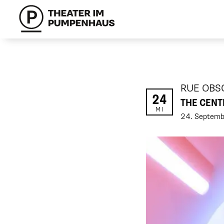
RUE OB
24
THE CENTE
MI
24
.
Septemb