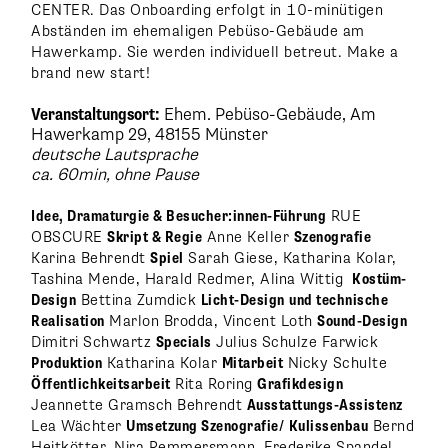
CENTER. Das Onboarding erfolgt in 10-minütigen
Abständen im ehemaligen Pebüso-Gebäude am
Hawerkamp. Sie werden individuell betreut. Make a
brand new start!
Veranstaltungsort:
Ehem. Pebüso-Gebäude, Am
Hawerkamp 29, 48155 Münster
deutsche Lautsprache
ca. 60min, ohne Pause
Idee, Dramaturgie & Besucher:innen-Führung
RUE
OBSCURE
Skript & Regie
Anne Keller
Szenografie
Karina Behrendt
Spiel
Sarah Giese, Katharina Kolar,
Tashina Mende, Harald Redmer, Alina Wittig
Kostüm-
Design
Bettina Zumdick
Licht-Design
und technische
Realisation
Marlon Brodda, Vincent Loth
Sound-Design
Dimitri Schwartz
Specials
Julius Schulze Farwick
Produktion
Katharina Kolar
Mitarbeit
Nicky Schulte
Öffentlichkeitsarbeit
Rita Roring
Grafikdesign
Jeannette Gramsch Behrendt
Ausstattungs-Assistenz
Lea Wächter
Umsetzung Szenografie/
Kulissenbau
Bernd
Heitkötter, Nira Remmersmann, Frederike Spandel