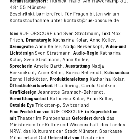
Veranstaltungsort:
Titanick-Halle, Am Hawerkamp 31,
48155 Münster
Beschränkt barrierefrei. Für Fragen bitten wir um
Kontaktaufnahme unter kontakt@rue-obscure.de
Idee
RUE OBSCURE und Sven Stratmann,
Text
Max
Frisch,
Dramaturgie
Katharina Kolar, Anne Keller,
Szenografie
Anne Keller, Nadja Berkenkopf,
Video-und
Lichtdesign
Sven Stratmann,
Audio-Regie
Katharina
Kolar, Sven Stratmann, Anne Keller,
Sprecherin
Amelie Barth,
Ausstattung
Nadja
Berkenkopf, Anne Keller, Karina Behrendt,
Kulissenbau
Bernd Heitkötter,
Produktionsleitung
Katharina Kolar,
Öffentlichkeitsarbeit
Rita Roring, Carola Uehlken,
Grafikdesign
Jeannette Gramsch-Behrendt,
Vermittlungsarbeit
Katharina Kolar, Anne Keller,
Outside Eye
Trickster-p, Switzerland
Eine Produktion von
RUE OBSCURE
in
Koproduktion
mit
Theater im Pumpenhaus
Gefördert durch
das
Ministerium für Kultur und Wissenschaft des Landes
NRW, das Kulturamt der Stadt Münster, Sparkasse
Münsterland Ost
Unterstützt von
Theater im