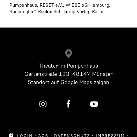
Pumpenhaus, RESET e.V., WIESE eG Hamburg,
Sonnenglas®
Rechte
Suhrkamp Verlag Berlin

Theater im Pumpenhaus
Gartenstraße 123, 48147 Münster
Standort auf Google Maps zeigen




login
·
agb
·
datenschutz
·
impressum
·