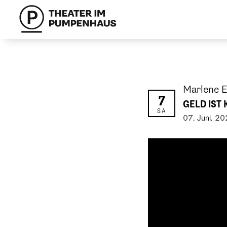
Marlene E
7
GELD IST
SA
07
.
Juni
.
20