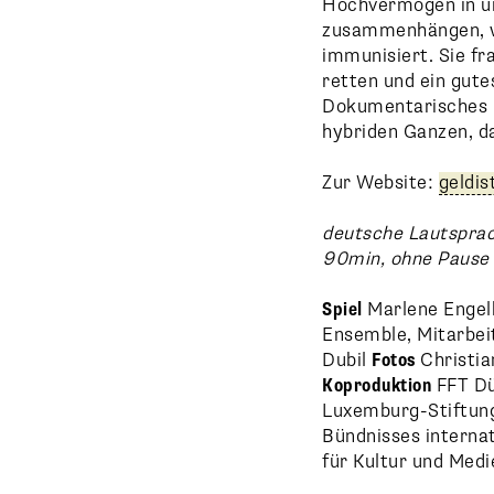
Hochvermögen in un
zusammenhängen, wi
immunisiert. Sie f
retten und ein gute
Dokumentarisches m
hybriden Ganzen, da
Zur Website:
geldis
deutsche Lautspra
90min, ohne Pause
Spiel
Marlene Engelh
Ensemble, Mitarbe
Dubil
Fotos
Christia
Koproduktion
FFT Dü
Luxemburg-Stiftu
Bündnisses interna
für Kultur und Med