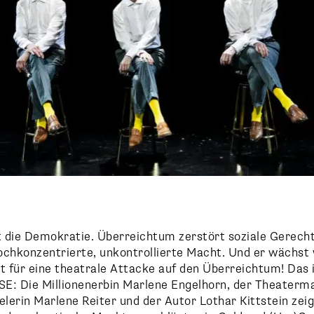
 die Demokratie. Überreichtum zerstört soziale Gerecht
ochkonzentrierte, unkontrollierte Macht. Und er wächst
t für eine theatrale Attacke auf den Überreichtum! Das i
E: Die Millionenerbin Marlene Engelhorn, der Theaterm
elerin Marlene Reiter und der Autor Lothar Kittstein zeig