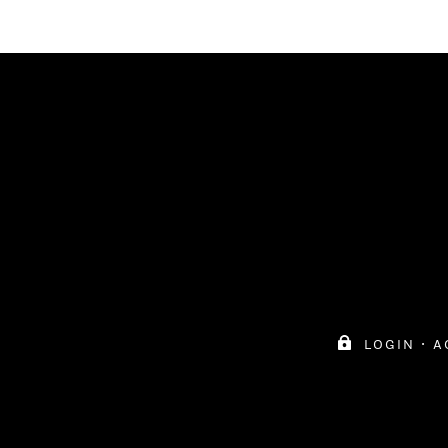

login
·
a