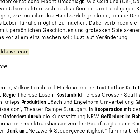
demokratische Macht umschlägt, wie Geld und (Un-)Ge
e Überreichtum sich nach außen hin tarnt und gegen Kr
ragen, wie man ihm das Handwerk legen kann, um die De
s Leben für alle möglich zu machen. Dabei verbinden sie
it persönlichen Geschichten und grotesken Spielszene
s vor allem eins machen soll: Lust auf Veränderung.
tklasse.com
che
orn, Volker Lösch und Marlene Reiter,
Text
Lothar Kittst
it
Regie
Therese Lösch,
Kostümbild
Teresa Grosser, Souffl
n Knieps
Produktion
Lösch und Engelhorn Umverteilung G
sseldorf, Theater Rampe Stuttgart
In Kooperation mit
der
ng
Gefördert durch
die Kunststiftung NRW
Gefördert im R
tionaler Produktionshäuser von der Beauftragten der Bu
ien
Dank an
„Netzwerk Steuergerechtigkeit“ für inhaltlic