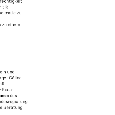
rechtigkeit
itik
mokratie zu
n zu einem
ein und
age: Céline
bR
 Rosa-
ahmen
des
ndesregierung
he Beratung