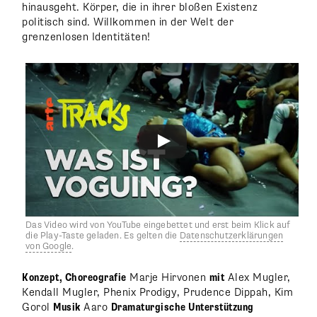
hinausgeht. Körper, die in ihrer bloßen Existenz
politisch sind. Willkommen in der Welt der
grenzenlosen Identitäten!
Das Video wird von YouTube eingebettet und erst beim Klick auf
die Play-Taste geladen. Es gelten die
Datenschutzerklärungen
von Google
.
Konzept, Choreografie
Marje Hirvonen
mit
Alex Mugler,
Kendall Mugler, Phenix Prodigy, Prudence Dippah, Kim
Gorol
Musik
Aaro
Dramaturgische Unterstützung