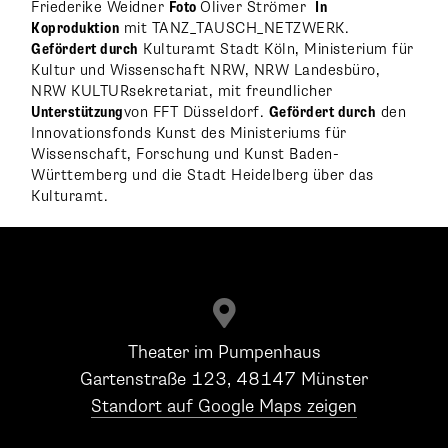
Friederike Weidner
Foto
Oliver Strömer
In
Koproduktion
mit TANZ_TAUSCH_NETZWERK.
Gefördert durch
Kulturamt Stadt Köln, Ministerium für
Kultur und Wissenschaft NRW, NRW Landesbüro,
NRW KULTURsekretariat, mit freundlicher
Unterstützung
von FFT Düsseldorf.
Gefördert durch
den
Innovationsfonds Kunst des Ministeriums für
Wissenschaft, Forschung und Kunst Baden-
Württemberg und die Stadt Heidelberg über das
Kulturamt.

Theater im Pumpenhaus
Gartenstraße 123, 48147 Münster
Standort auf Google Maps zeigen