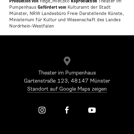
Produktion von
fiege_mletzko
Koproduktion
Theater im
Pumpenhaus
Gef
ördert vom
Kulturamt der Stadt
Münster, NRW Landesbüro Freie Darstellende Künste,
Ministerium für Kultur und Wissenschaft des Landes
Nordrhein-Westfalen

Theater im Pumpenhaus
Gartenstraße 123, 48147 Münster
Standort auf Google Maps zeigen


