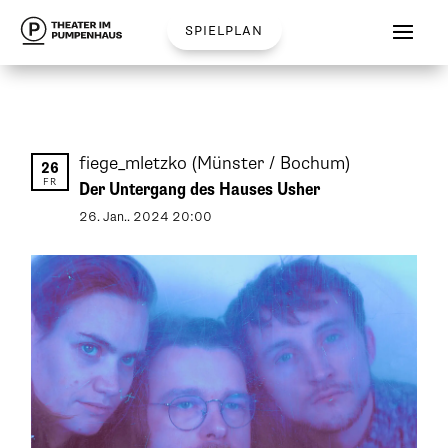
spielplan
fiege_mletzko
(Münster / Bochum)
26
FR
Der Untergang des Hauses Usher
26
.
Jan.
.
2024
20:00