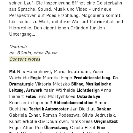
seinen Lauf. Die Inszenierung öffnet eine Geisterbahn
aus Sprache, Sound, Musik und Video – und neue
Perspektiven auf Poes Erzählung. Magdalena kommt
hier selbst zu Wort, mit ihrer Wut auf Patriarchat und
Hierarchie. Den eigentlichen Gründen für den
Untergang…
Deutsch
ca. 60min, ohne Pause
Content Notes
Mit
Nils Hohenhövel, Maria Trautmann, Yasin
Wörheide
Regie
Mareike Fiege
Produktionsleitung, Co-
Dramaturgie
Viktoria Mletzko
Bühne, Musikalische
Leitung, Artwork
Yasin Wörheide
Lichtdesign
Anna
Liebert
Fotos
Irina Martyshkova
Outside Eye
Konstantin Ingenpaß
Videodokumentation
Simon
Büchting
Technik Autoscooter
Jan Dickhut
Dank an
Gabriela Exner, Roman Podeszwa, Silvia Jedrusiak,
Künstlerkollektiv DaunTown, mmXpress
Originaltext
Edgar Allan Poe
Übersetzung
Gisela Etzel
Eine