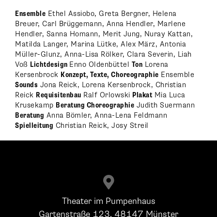
Ensemble
Ethel Assiobo, Greta Bergner, Helena
Breuer, Carl Brüggemann, Anna Hendler, Marlene
Hendler, Sanna Homann, Merit Jung, Nuray Kattan,
Matilda Langer, Marina Lütke, Alex März, Antonia
Müller-Glunz, Anna-Lisa Rölker, Clara Severin, Liah
Voß
Lichtdesign
Enno Oldenbüttel
Ton
Lorena
Kersenbrock
Konzept, Texte, Choreographie
Ensemble
Sounds
Jona Reick, Lorena Kersenbrock, Christian
Reick
Requisitenbau
Ralf Orlowski
Plakat
Mia Luca
Krusekamp
Beratung Choreographie
Judith Suermann
Beratung
Anna Bömler, Anna-Lena Feldmann
Spielleitung
Christian Reick, Josy Streil

Theater im Pumpenhaus
Gartenstraße 123, 48147 Münster