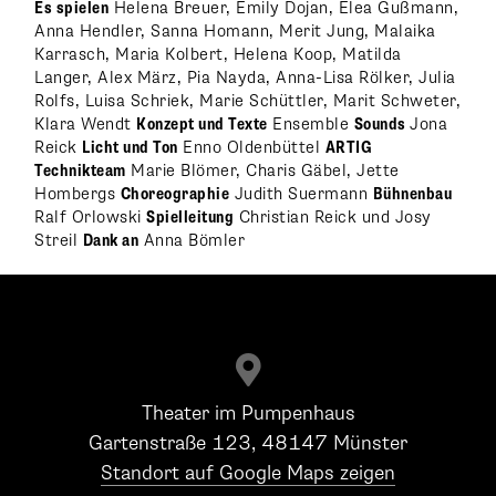
Es spielen
Helena Breuer, Emily Dojan, Elea Gußmann,
Anna Hendler, Sanna Homann, Merit Jung, Malaika
Karrasch, Maria Kolbert, Helena Koop, Matilda
Langer, Alex März, Pia Nayda, Anna-Lisa Rölker, Julia
Rolfs, Luisa Schriek, Marie Schüttler, Marit Schweter,
Klara Wendt
Konzept und Texte
Ensemble
Sounds
Jona
Reick
Licht und Ton
Enno Oldenbüttel
ARTIG
Technikteam
Marie Blömer, Charis Gäbel, Jette
Hombergs
Choreographie
Judith Suermann
Bühnenbau
Ralf Orlowski
Spielleitung
Christian Reick und Josy
Streil
Dank an
Anna Bömler

Theater im Pumpenhaus
Gartenstraße 123, 48147 Münster
Standort auf Google Maps zeigen