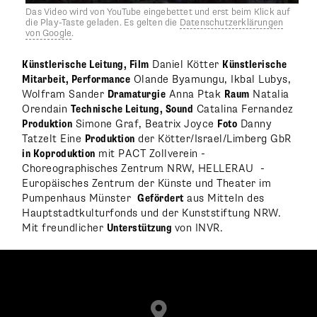
Das Video wird von YouTube eingebettet und erst beim Klick auf
die Play-Taste geladen. Es gelten die
Datenschutzerklärungen
von Google
.
Künstlerische Leitung, Film
Daniel Kötter
Künstlerische
Mitarbeit, Performance
Olande Byamungu, Ikbal Lubys,
Wolfram Sander
Dramaturgie
Anna Ptak
Raum
Natalia
Orendain
Technische Leitung, Sound
Catalina Fernandez
Produktion
Simone Graf, Beatrix Joyce
Foto
Danny
Tatzelt Eine
Produktion
der Kötter/Israel/Limberg GbR
in Koproduktion
mit PACT Zollverein -
Choreographisches Zentrum NRW, HELLERAU -
Europäisches Zentrum der Künste und Theater im
Pumpenhaus Münster
Gefördert
aus Mitteln des
Hauptstadtkulturfonds und der Kunststiftung NRW.
Mit freundlicher
Unterstützung
von INVR.
