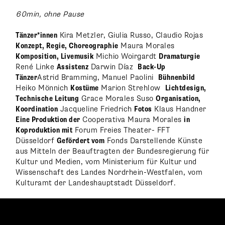
60min, ohne Pause
Tänzer*innen
Kira Metzler, Giulia Russo, Claudio Rojas
Konzept, Regie, Choreographie
Maura Morales
Komposition, Livemusik
Michio Woirgardt
Dramaturgie
René Linke
Assistenz
Darwin Díaz
Back-Up
Tänzer
Astrid Bramming, Manuel Paolini
Bühnenbild
Heiko Mönnich
Kostüme
Marion Strehlow
Lichtdesign,
Technische Leitung
Grace Morales Suso
Organisation,
Koordination
Jacqueline Friedrich
Fotos
Klaus Handner
Eine Produktion der
Cooperativa Maura Morales
in
Koproduktion mit
Forum Freies Theater- FFT
Düsseldorf
Gefördert vom
Fonds Darstellende Künste
aus Mitteln der Beauftragten der Bundesregierung für
Kultur und Medien, vom Ministerium für Kultur und
Wissenschaft des Landes Nordrhein-Westfalen, vom
Kulturamt der Landeshauptstadt Düsseldorf.