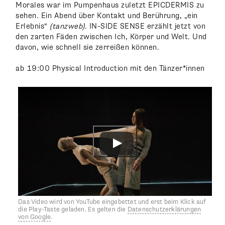
Morales war im Pumpenhaus zuletzt EPICDERMIS zu
sehen. Ein Abend über Kontakt und Berührung, „ein
Erlebnis“
(tanzweb)
. IN-SIDE SENSE erzählt jetzt von
den zarten Fäden zwischen Ich, Körper und Welt. Und
davon, wie schnell sie zerreißen können.
ab 19:00 Physical Introduction mit den Tänzer*innen
Das Video wird von YouTube eingebettet und erst beim Klick auf
die Play-Taste geladen. Es gelten die
Datenschutzerklärungen
von Google
.