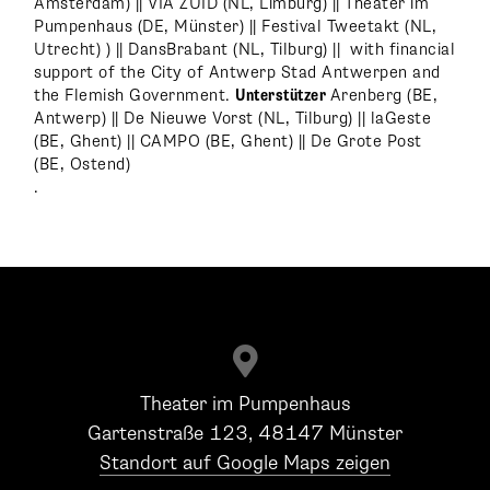
Amsterdam) || VIA ZUID (NL, Limburg) || Theater im
Pumpenhaus (DE, Münster) || Festival Tweetakt (NL,
Utrecht) ) || DansBrabant (NL, Tilburg) || with financial
support of the City of Antwerp Stad Antwerpen and
the Flemish Government.
Unterstützer
Arenberg (BE,
Antwerp) || De Nieuwe Vorst (NL, Tilburg) || laGeste
(BE, Ghent) || CAMPO (BE, Ghent) || De Grote Post
(BE, Ostend)
.

Theater im Pumpenhaus
Gartenstraße 123, 48147 Münster
Standort auf Google Maps zeigen