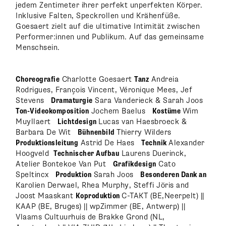
jedem Zentimeter ihrer perfekt unperfekten Körper.
Inklusive Falten, Speckrollen und Krähenfüße.
Goesaert zielt auf die ultimative Intimität zwischen
Performer:innen und Publikum. Auf das gemeinsame
Menschsein.
Choreografie
Charlotte Goesaert
Tanz
Andreia
Rodrigues, François Vincent, Véronique Mees, Jef
Stevens
Dramaturgie
Sara Vanderieck & Sarah Joos
Ton-Videokomposition
Jochem Baelus
Kostüme
Wim
Muyllaert
Lichtdesign
Lucas van Haesbroeck &
Barbara De Wit
Bühnenbild
Thierry Wilders
Produktionsleitung
Astrid De Haes
Technik
Alexander
Hoogveld
Technischer Aufbau
Laurens Duerinck,
Atelier Bontekoe Van Put
Grafikdesign
Cato
Speltincx
Produktion
Sarah Joos
Besonderen Dank an
Karolien Derwael, Rhea Murphy, Steffi Jöris and
Joost Maaskant
Koproduktion
C-TAKT (BE,Neerpelt) ||
KAAP (BE, Bruges) || wpZimmer (BE, Antwerp) ||
Vlaams Cultuurhuis de Brakke Grond (NL,