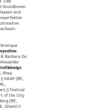
t. Das
d Soundboxen.
 lassen sich
 unperfekten
 ultimative
schsein.
Véronique
mposition
 & Barbara De
Alexander
Grafikdesign
, Rhea
|| KAAP (BE,
NL,
) || Festival
rt of the City
berg (BE,
, Ghent) ||