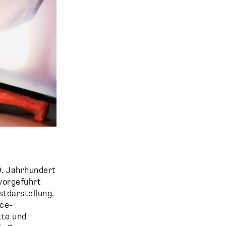
9. Jahrhundert
vorgeführt
tdarstellung.
nce-
kte und