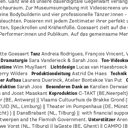
zen. Ganz wie es unsere dauerdigitale Gegenwart verlang
Schauraum. Zur Museumsumgebung mit Videoscreens un
eine Bodybuilderin und vier professionelle Tänzer:innen –
ausleuchten. Posieren mit jedem Zentimeter ihrer perfekt
alten, Speckrollen und Krähenfüße. Goesaert zielt auf die
 Performer:innen und Publikum. Auf das gemeinsame Men
tte Goesaert
Tanz
Andreia Rodrigues, François Vincent, 
s
Dramaturgie
Sara Vanderieck & Sarah Joos
Ton-Videoko
stüme
Wim Muyllaert
Lichtdesign
Lucas van Haesbroeck
erry Wilders
Produktionsleitung
Astrid De Haes
Technik
er Aufbau
Laurens Duerinck, Atelier Bontekoe Van Put
duktion
Sarah Joos
Besonderen Dank an
Karolien Derwael
is and Joost Maaskant
Koproduktion
C-TAKT (BE,Neerpelt) 
r (BE, Antwerp) || Vlaams Cultuurhuis de Brakke Grond (
UID (NL, Limburg) || Theater im Pumpenhaus (DE, Münster
t) ) || DansBrabant (NL, Tilburg) || with financial suppo
ntwerpen and the Flemish Government.
Unterstützer
Aren
we Vorst (NL, Tilburg) || laGeste (BE, Ghent) || CAMPO (BE