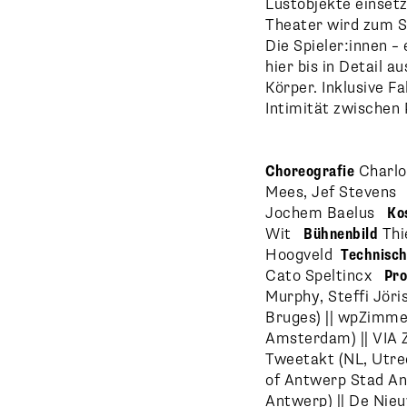
Lustobjekte einset
Theater wird zum 
Die Spieler:innen – 
hier bis in Detail 
Körper. Inklusive F
Intimität zwischen
Choreografie
Charlo
Mees, Jef Steven
Jochem Baelus
Ko
Wit
Bühnenbild
Thi
Hoogveld
Technisch
Cato Speltincx
Pro
Murphy, Steffi Jör
Bruges) || wpZimme
Amsterdam) || VIA Z
Tweetakt (NL, Utrech
of Antwerp Stad A
Antwerp) || De Nieu