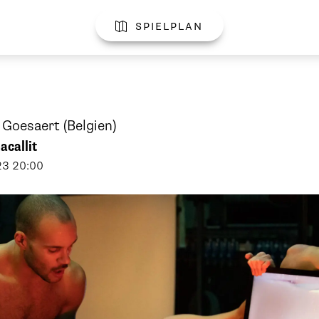
spielplan

e Goesaert
(Belgien)
callit
23
20:00