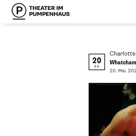
Charlott
20
Whatchama
SA
20
.
Mai
.
20