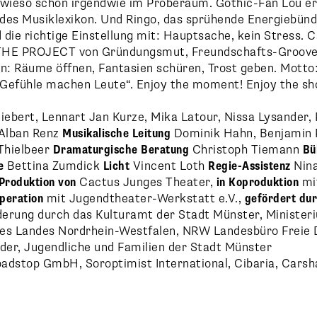
ieso schon irgendwie im Proberaum. Gothic-Fan Lou er
des Musiklexikon. Und Ringo, das sprühende Energiebünde
die richtige Einstellung mit: Hauptsache, kein Stress. 
n THE PROJECT von Gründungsmut, Freundschafts-Groove
n: Räume öffnen, Fantasien schüren, Trost geben. Motto
Gefühle machen Leute“. Enjoy the moment! Enjoy the sh
iebert, Lennart Jan Kurze, Mika Latour, Nissa Lysander, P
Alban Renz
Musikalische Leitung
Dominik Hahn, Benjamin 
 Thielbeer
Dramaturgische Beratung
Christoph Tiemann
Bü
e
Bettina Zumdick
Licht
Vincent Loth
Regie-Assistenz
Nina
Produktion von
Cactus Junges Theater,
in Koproduktion
mi
peration
mit Jugendtheater-Werkstatt e.V.,
gefördert du
derung durch das Kulturamt der Stadt Münster, Ministeri
es Landes Nordrhein-Westfalen, NRW Landesbüro Freie 
der, Jugendliche und Familien der Stadt Münster
adstop GmbH, Soroptimist International, Cibaria, Carsh