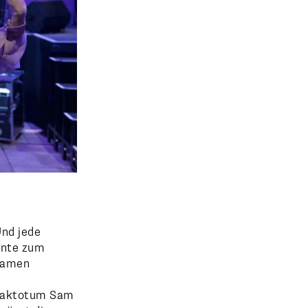
Und jede
nnte zum
nsamen
 Faktotum Sam