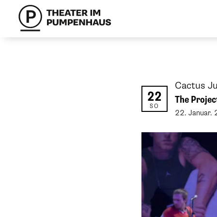
Cactus J
22
The Projec
SO
22
.
Januar
.