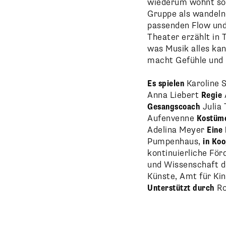
wiederum wohnt sow
Gruppe als wandeln
passenden Flow und 
Theater erzählt i
was Musik alles kan
macht Gefühle und 
Es spielen
Karoline S
Anna Liebert
Regie
Gesangscoach
Julia
Aufenvenne
Kostüm
Adelina Meyer
Eine 
Pumpenhaus,
in Koo
kontinuierliche För
und Wissenschaft d
Künste, Amt für Kin
Unterstützt durch
Ro