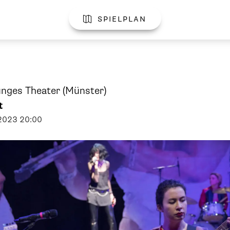
spielplan

unges Theater
(Münster)
t
2023
20:00