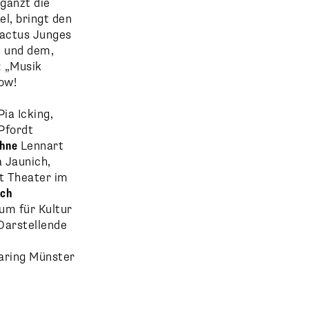
gänzt die
l, bringt den
Cactus Junges
 und dem,
: „Musik
ow!
ia Icking,
Pfordt
hne
Lennart
 Jaunich,
t Theater im
rch
um für Kultur
Darstellende
aring Münster