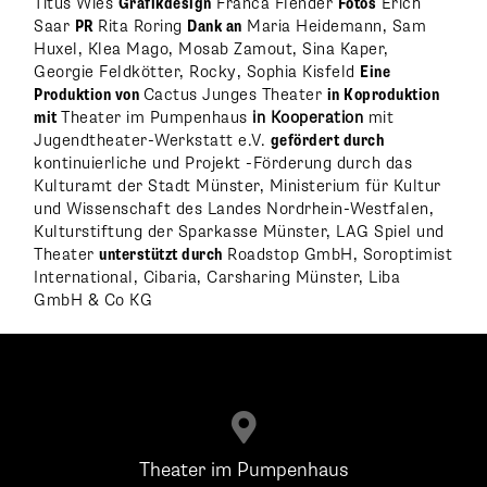
Titus Wies
Grafikdesign
Franca Flender
Fotos
Erich
Saar
PR
Rita Roring
Dank an
Maria Heidemann, Sam
Huxel, Klea Mago, Mosab Zamout, Sina Kaper,
Georgie Feldkötter, Rocky, Sophia Kisfeld
Eine
Produktion von
Cactus Junges Theater
in Koproduktion
mit
Theater im Pumpenhaus
in Kooperation
mit
Jugendtheater-Werkstatt e.V.
gefördert durch
kontinuierliche und Projekt -Förderung durch das
Kulturamt der Stadt Münster, Ministerium für Kultur
und Wissenschaft des Landes Nordrhein-Westfalen,
Kulturstiftung der Sparkasse Münster, LAG Spiel und
Theater
unterstützt durch
Roadstop GmbH, Soroptimist
International, Cibaria, Carsharing Münster, Liba
GmbH & Co KG

Theater im Pumpenhaus