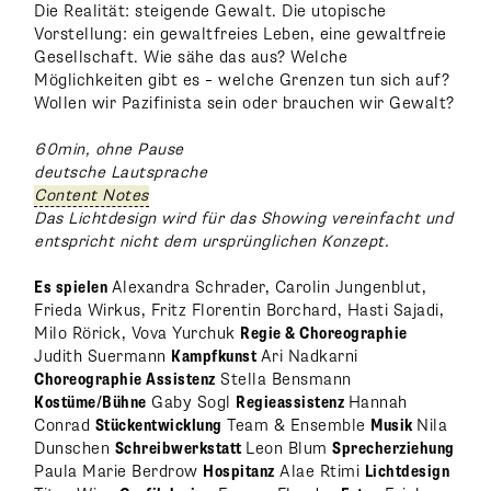
Die Realität: steigende Gewalt. Die utopische
Vorstellung: ein gewaltfreies Leben, eine gewaltfreie
Gesellschaft. Wie sähe das aus? Welche
Möglichkeiten gibt es – welche Grenzen tun sich auf?
Wollen wir Pazifinista sein oder brauchen wir Gewalt?
60min, ohne Pause
deutsche Lautsprache
Content Notes
Das Lichtdesign wird für das Showing vereinfacht und
entspricht nicht dem ursprünglichen Konzept.
Es spielen
Alexandra Schrader, Carolin Jungenblut,
Frieda Wirkus, Fritz Florentin Borchard, Hasti Sajadi,
Milo Rörick, Vova Yurchuk
Regie & Choreographie
Judith Suermann
Kampfkunst
Ari Nadkarni
Choreographie Assistenz
Stella Bensmann
Kostüme/Bühne
Gaby Sogl
Regieassistenz
Hannah
Conrad
Stückentwicklung
Team & Ensemble
Musik
Nila
Dunschen
Schreibwerkstatt
Leon Blum
Sprecherziehung
Paula Marie Berdrow
Hospitanz
Alae Rtimi
Lichtdesign