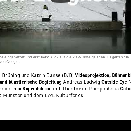
e eingebettet und erst beim Klick auf die Play-Taste geladen. Es gelten die
von Google
.
 Brüning und Katrin Banse (B/B)
Videoprojektion, Bühnenb
nd künstlerische Begleitung
Andreas Ladwig
Outside Eye
M
Reiners
in Koproduktion
mit Theater im Pumpenhaus
Gefö
t Münster und dem LWL Kulturfonds