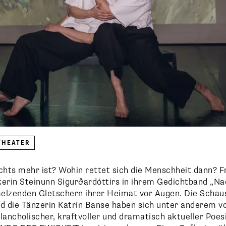
 THEATER
chts mehr ist? Wohin rettet sich die Menschheit dann? Fr
rikerin Steinunn Sigurðardóttirs in ihrem Gedichtband 
melzenden Gletschern ihrer Heimat vor Augen. Die Schaus
nd die Tänzerin Katrin Banse haben sich unter anderem v
lancholischer, kraftvoller und dramatisch aktueller Poes