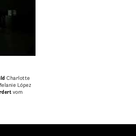
ild
Charlotte
elanie López
rdert
vom