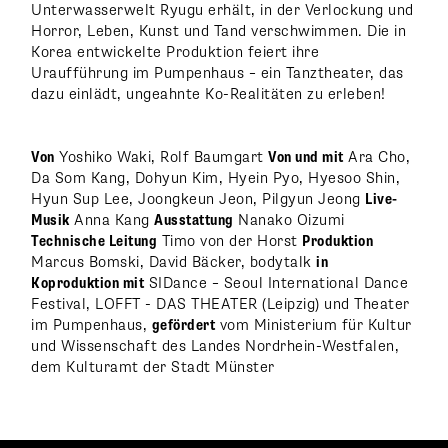
Unterwasserwelt Ryugu erhält, in der Verlockung und
Horror, Leben, Kunst und Tand verschwimmen. Die in
Korea entwickelte Produktion feiert ihre
Uraufführung im Pumpenhaus – ein Tanztheater, das
dazu einlädt, ungeahnte Ko-Realitäten zu erleben!
Von
Yoshiko Waki, Rolf Baumgart
Von und mit
Ara Cho,
Da Som Kang, Dohyun Kim, Hyein Pyo, Hyesoo Shin,
Hyun Sup Lee, Joongkeun Jeon, Pilgyun Jeong
Live-
Musik
Anna Kang
Ausstattung
Nanako Oizumi
Technische Leitung
Timo von der Horst
Produktion
Marcus Bomski, David Bäcker, bodytalk
in
Koproduktion mit
SIDance – Seoul International Dance
Festival, LOFFT - DAS THEATER (Leipzig) und Theater
im Pumpenhaus,
gefördert
vom Ministerium für Kultur
und Wissenschaft des Landes Nordrhein-Westfalen,
dem Kulturamt der Stadt Münster