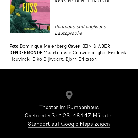
Konzert: DENDERMONDE
deutsche und englische
Lautsprache
Foto
Dominique Meienberg
Cover
KEIN & ABER
DENDERMONDE
Maarten Van Cauwenberghe
,
Frederik
Heuvinck, Elko Blijweert, Bjorn Eriksson

Theater im Pumpenhaus
Gartenstraße 123, 48147 Münster
Standort auf Google Maps zeigen