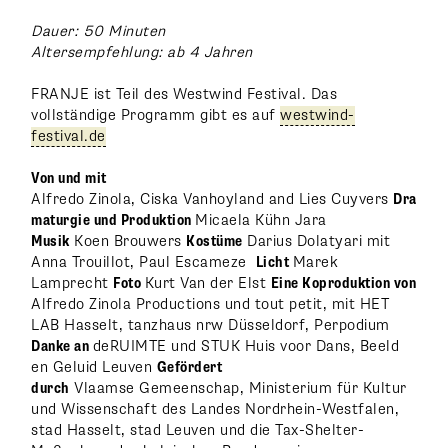
Dauer: 50 Minuten
Altersempfehlung: ab 4 Jahren
FRANJE ist Teil des Westwind Festival. Das
vollständige Programm gibt es auf
westwind-
festival.de
Von und mit
Alfredo Zinola, Ciska Vanhoyland and Lies Cuyvers
Dra
maturgie und Produktion
Micaela Kühn Jara
Musik
Koen Brouwers
Kostüme
Darius Dolatyari mit
Anna Trouillot, Paul Escameze
Licht
Marek
Lamprecht
Foto
Kurt Van der Elst
Eine Koproduktion von
Alfredo Zinola Productions und tout petit, mit HET
LAB Hasselt, tanzhaus nrw Düsseldorf, Perpodium
Danke an
deRUIMTE und STUK Huis voor Dans, Beeld
en Geluid Leuven
Gefördert
durch
Vlaamse Gemeenschap, Ministerium für Kultur
und Wissenschaft des Landes Nordrhein-Westfalen,
stad Hasselt, stad Leuven und die Tax-Shelter-