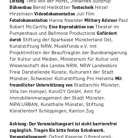
Leitung
Timo von der Horst, Johannes Sundrup
Bühnenbau
Bernd Heitkötter
Tontechnik
Hirzel
Hirzelnsen
Videodokumentation
Juli Film
Fotodokumentation
Hanna Neander
Military Advisor
Paul
Robert McCarthy
Eine Koproduktion von
Theater im
Pumpenhaus und Ballmoos Productions
Gefördert
durch
Stiftung der Sparkasse Münsterland Ost,
Kunststiftung NRW, Musikfonds e.V. mit
Projektmitteln der Beauftragten der Bundesregierung
für Kultur und Medien, Ministerium für Kultur und
Wissenschaft des Landes NRW, NRW Landesbüro
Freie Darstellende Künste, Kulturamt der Stadt
Münster, Schweizer Kulturstiftung Pro Helvetia
Mit
freundlicher Unterstützung von
Stadtarchiv Münster,
Villa ten Hompel, KonvOY GmbH, Amt für
Immobilienmanagement der Stadt Münster,
NRW.URBAN, Kunsthalle Münster, Stiftung
Künstlerdorf Schöppingen, Kanton Zug
Achtung: Der Veranstaltungsort ist nicht barrierefrei
zugänglich. Tragen Sie bitte festes Schuhwerk.
Veranstaltungsort:
Oxford Kaserne (Uhrenturm),