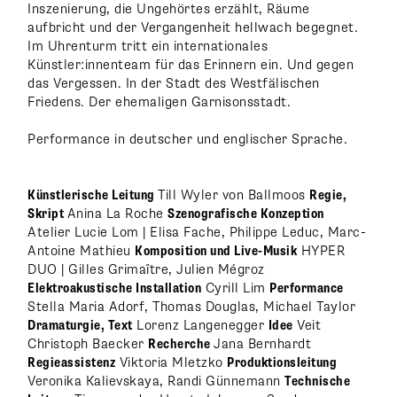
Inszenierung, die Ungehörtes erzählt, Räume
aufbricht und der Vergangenheit hellwach begegnet.
Im Uhrenturm tritt ein internationales
Künstler:innenteam für das Erinnern ein. Und gegen
das Vergessen. In der Stadt des Westfälischen
Friedens. Der ehemaligen Garnisonsstadt.
Performance in deutscher und englischer Sprache.
Künstlerische Leitung
Till Wyler von Ballmoos
Regie,
Skript
Anina La Roche
Szenografische Konzeption
Atelier Lucie Lom | Elisa Fache, Philippe Leduc, Marc-
Antoine Mathieu
Komposition und Live-Musik
HYPER
DUO | Gilles Grimaître, Julien Mégroz
Elektroakustische Installation
Cyrill Lim
Performance
Stella Maria Adorf, Thomas Douglas, Michael Taylor
Dramaturgie, Text
Lorenz Langenegger
Idee
Veit
Christoph Baecker
Recherche
Jana Bernhardt
Regieassistenz
Viktoria Mletzko
Produktionsleitung
Veronika Kalievskaya, Randi Günnemann
Technische